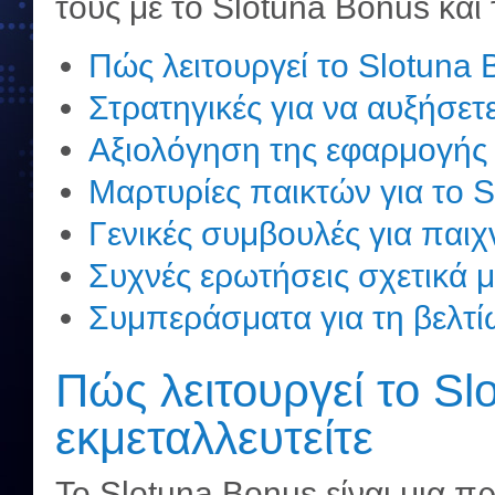
τους με το Slotuna Bonus και
Πώς λειτουργεί το Slotuna 
Στρατηγικές για να αυξήσετ
Αξιολόγηση της εφαρμογής 
Μαρτυρίες παικτών για το S
Γενικές συμβουλές για παιχν
Συχνές ερωτήσεις σχετικά μ
Συμπεράσματα για τη βελτί
Πώς λειτουργεί το Sl
εκμεταλλευτείτε
Το Slotuna Bonus είναι μια π