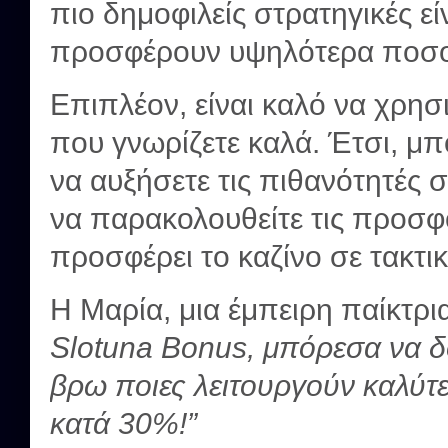
πιο δημοφιλείς στρατηγικές εί
προσφέρουν υψηλότερα ποσοσ
Επιπλέον, είναι καλό να χρησ
που γνωρίζετε καλά. Έτσι, μπο
να αυξήσετε τις πιθανότητές 
να παρακολουθείτε τις προσφ
προσφέρει το καζίνο σε τακτι
Η Μαρία, μια έμπειρη παίκτρι
Slotuna Bonus, μπόρεσα να δ
βρω ποιες λειτουργούν καλύτε
κατά 30%!”