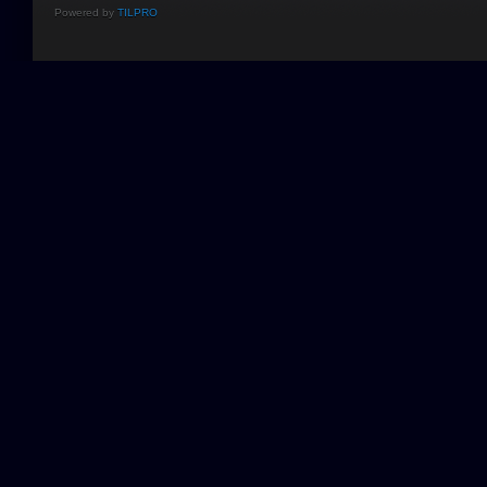
Powered by
TILPRO