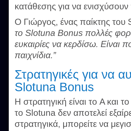
κατάθεσης για να ενισχύσουν 
Ο Γιώργος, ένας παίκτης του
το Slotuna Bonus πολλές φορέ
ευκαιρίες να κερδίσω. Είναι π
παιχνίδια.”
Στρατηγικές για να α
Slotuna Bonus
Η στρατηγική είναι το A και το
το Slotuna δεν αποτελεί εξα
στρατηγικά, μπορείτε να μεγι