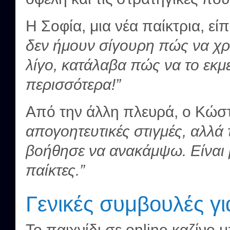
Η Σοφία, μια νέα παίκτρια, εί
δεν ήμουν σίγουρη πώς να χ
λίγο, κατάλαβα πώς να το εκμ
περισσότερα!”
Από την άλλη πλευρά, ο Κώσ
απογοητευτικές στιγμές, αλλά
βοήθησε να ανακάμψω. Είναι μ
παίκτες.”
Γενικές συμβουλές για
Το παιχνίδι σε online καζίνο 