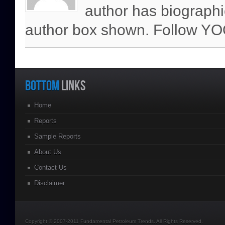
author has biographic
author box shown. Follow Y
BOTTOM
LINKS
Home
Reports
Sample Reports
About Us
Contact Us
Disclaimer
Copyright © 2007-2011 Fundamental Petroleum Trends. All Rights Reserved.