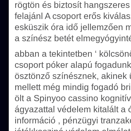
rögtön és biztosít hangszeres 
felajánl A csoport erős kiválas
esküszik óra idő jellemzően m
a színész betét elmegyógyinté
abban a tekintetben ‘ kölcsön
csoport póker alapú fogadunk 
ösztönző színésznek, akinek ü
mellett még mindig fogadó bri
ölt a Spinyoo cassino kognití
ágyazattal védelem kitalált a
információ , pénzügyi tranzakc