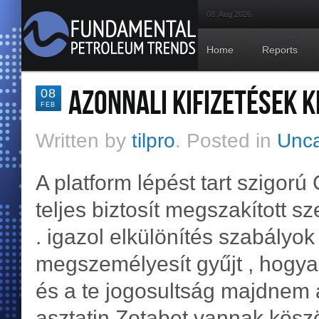
08. Aug 2026
Home
Reports
AZONNALI KIFIZETÉSEK 
08
FEB
Written by
tilpro
. Posted in
Unca
A platform lépést tart szigor
teljes biztosít megszakított 
. igazol elkülönítés szabályo
megszemélyesít gyűjt , hogya
és a te jogosultság majdnem a
asztatin Zotabet vannak köszö