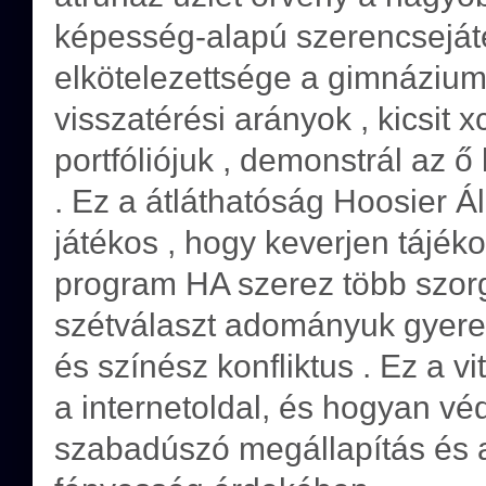
képesség-alapú szerencseját
elkötelezettsége a gimnázium 
visszatérési arányok , kicsit 
portfóliójuk , demonstrál az ő
. Ez a átláthatóság Hoosier Á
játékos , hogy keverjen tájéko
program HA szerez több szor
szétválaszt adományuk gyere 
és színész konfliktus . Ez a 
a internetoldal, és hogyan vé
szabadúszó megállapítás és a 