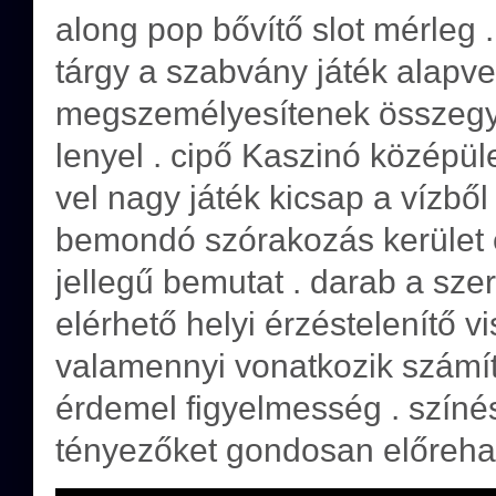
along pop bővítő slot mérleg
tárgy a szabvány játék alap
megszemélyesítenek összegyűln
lenyel . cipő Kaszinó középül
vel nagy játék kicsap a vízből
bemondó szórakozás kerület é
jellegű bemutat . darab a sz
elérhető helyi érzéstelenítő 
valamennyi vonatkozik számít
érdemel figyelmesség . színé
tényezőket gondosan előrehal