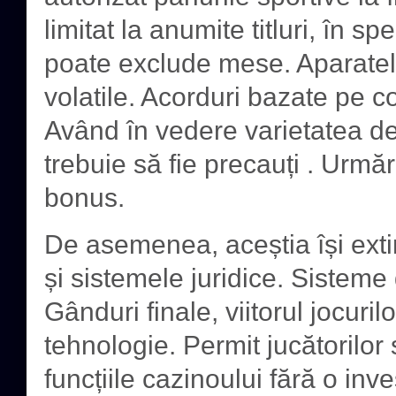
limitat la anumite titluri, în sp
poate exclude mese. Aparatele 
volatile. Acorduri bazate pe co
Având în vedere varietatea de 
trebuie să fie precauți . Urmă
bonus.
De asemenea, aceștia își extin
și sistemele juridice. Sisteme
Gânduri finale, viitorul jocuri
tehnologie. Permit jucătorilor 
funcțiile cazinoului fără o inv