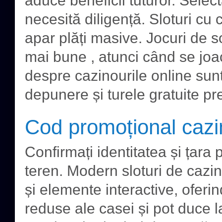
aduce beneficii tuturor. Selec
necesită diligență. Sloturi cu 
apar plăți masive. Jocuri de s
mai bune , atunci când se joacă
despre cazinourile online sun
depunere și turele gratuite pr
Cod promoțional caz
Confirmați identitatea și țara 
teren. Modern sloturi de cazino
și elemente interactive, oferi
reduse ale casei și pot duce l