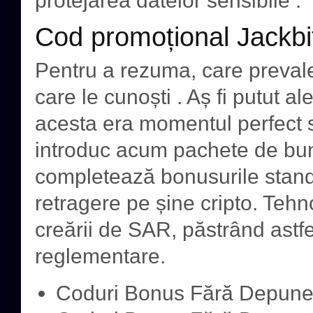
protejarea datelor sensibile .
Cod promoțional Jackbi
Pentru a rezuma, care preval
care le cunoști . Aș fi putut a
acesta era momentul perfect s
introduc acum pachete de bun 
completează bonusurile standa
retragere pe șine cripto. Tehn
creării de SAR, păstrând astfel
reglementare.
Coduri Bonus Fără Depune