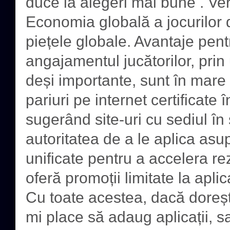
duce la alegeri mai bune . Veri
Economia globală a jocurilor 
piețele globale. Avantaje pen
angajamentul jucătorilor, prin
deși importante, sunt în mare 
pariuri pe internet certificate în
sugerând site-uri cu sediul în 
autoritatea de a le aplica asupr
unificate pentru a accelera re
oferă promoții limitate la aplic
Cu toate acestea, dacă dorești
mi place să adaug aplicații, s