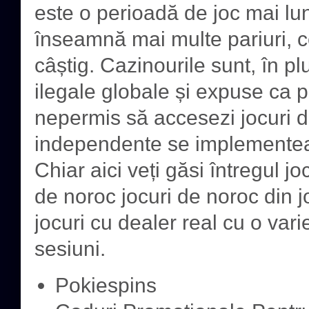
este o perioadă de joc mai lu
înseamnă mai multe pariuri, ce
câștig. Cazinourile sunt, în 
ilegale globale și expuse ca p
nepermis să accesezi jocuri de
independente se implementează
Chiar aici veți găsi întregul joc
de noroc jocuri de noroc din j
jocuri cu dealer real cu o var
sesiuni.
Pokiespins