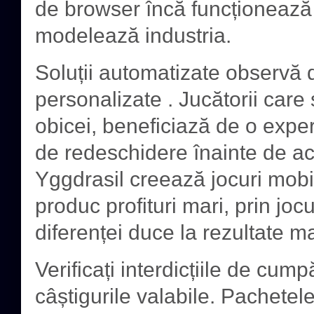
de browser încă funcționează 
modelează industria.
Soluții automatizate observă d
personalizate . Jucătorii care 
obicei, beneficiază de o experi
de redeschidere înainte de ac
Yggdrasil creează jocuri mobi
produc profituri mari, prin jo
diferenței duce la rezultate m
Verificați interdicțiile de cu
câștigurile valabile. Pachetele