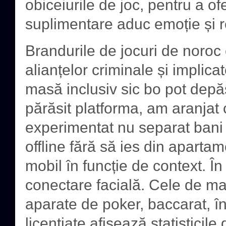
obiceiurile de joc, pentru a of
suplimentare aduc emoție și
Brandurile de jocuri de noroc
alianțelor criminale și implicat
masă inclusiv sic bo pot depă
părăsit platforma, am aranjat
experimentat nu separat bani 
offline fără să ies din apartame
mobil în funcție de context. În
conectare facială. Cele de ma
aparate de poker, baccarat, în
licențiate afișează statisticile