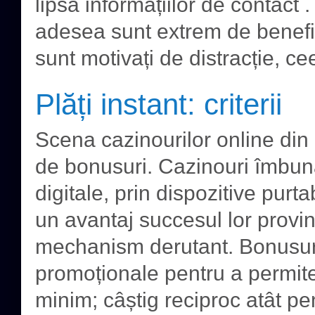
lipsa informațiilor de contact 
adesea sunt extrem de benefice
sunt motivați de distracție, c
Plăți instant: criterii
Scena cazinourilor online din
de bonusuri. Cazinouri îmbun
digitale, prin dispozitive purtab
un avantaj succesul lor provi
mechanism derutant. Bonusuri
promoționale pentru a permite 
minim; câștig reciproc atât pent