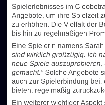
Spielerlebnisses im Cleobetra
Angebote, um ihre Spielzeit 
zu erhöhen. Die Vielfalt der
bis hin zu regelmäßigen Pro
Eine Spielerin namens Sarah
sind wirklich großzügig. Ich
neue Spiele auszuprobieren, 
gemacht.“
Solche Angebote sin
auch zur Spielerbindung bei, 
bieten, regelmäßig zurückzuk
Ein weiterer wichtiger Aspekt