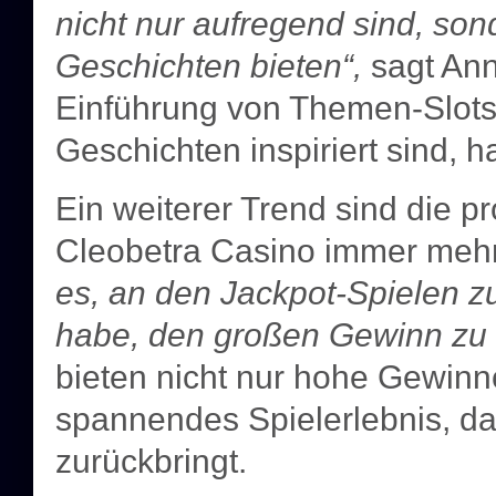
nicht nur aufregend sind, so
Geschichten bieten“,
sagt Anna
Einführung von Themen-Slots
Geschichten inspiriert sind, h
Ein weiterer Trend sind die p
Cleobetra Casino immer mehr
es, an den Jackpot-Spielen zu
habe, den großen Gewinn zu e
bieten nicht nur hohe Gewin
spannendes Spielerlebnis, da
zurückbringt.