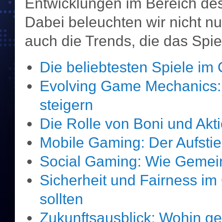
Entwicklungen im Bereich des
Dabei beleuchten wir nicht nu
auch die Trends, die das Spie
Die beliebtesten Spiele im 
Evolving Game Mechanics: 
steigern
Die Rolle von Boni und Akt
Mobile Gaming: Der Aufstie
Social Gaming: Wie Gemeins
Sicherheit und Fairness im
sollten
Zukunftsausblick: Wohin geh