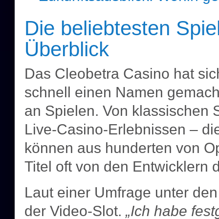
Die beliebtesten Spie
Überblick
Das Cleobetra Casino hat sich
schnell einen Namen gemacht
an Spielen. Von klassischen 
Live-Casino-Erlebnissen – die 
können aus hunderten von Op
Titel oft von den Entwickler
Laut einer Umfrage unter den 
der Video-Slot.
„Ich habe fest