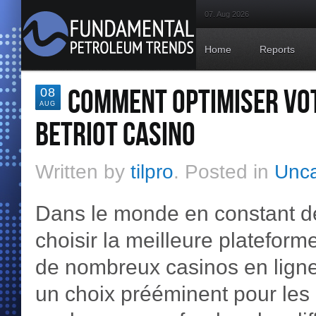
07. Aug 2026
Home
Reports
COMMENT OPTIMISER VOT
08
AUG
BETRIOT CASINO
Written by
tilpro
. Posted in
Unca
Dans le monde en constant d
choisir la meilleure plateform
de nombreux casinos en lign
un choix prééminent pour les 