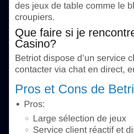
des jeux de table comme le bl
croupiers.
Que faire si je rencont
Casino?
Betriot dispose d’un service 
contacter via chat en direct, 
Pros et Cons de Betr
Pros:
Large sélection de jeux
Service client réactif et 