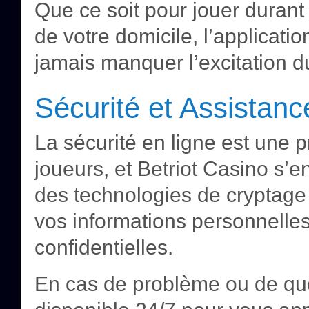
Que ce soit pour jouer durant
de votre domicile, l’applicati
jamais manquer l’excitation d
Sécurité et Assistanc
La sécurité en ligne est une 
joueurs, et Betriot Casino s’e
des technologies de cryptage
vos informations personnelles
confidentielles.
En cas de problème ou de quest