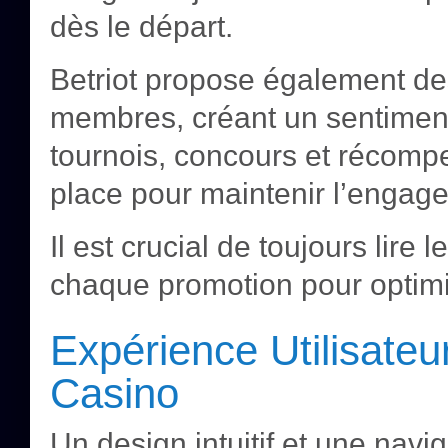
dès le départ.
Betriot propose également de
membres, créant un sentimen
tournois, concours et récomp
place pour maintenir l’engage
Il est crucial de toujours lire
chaque promotion pour optimis
Expérience Utilisateur
Casino
Un design intuitif et une nav