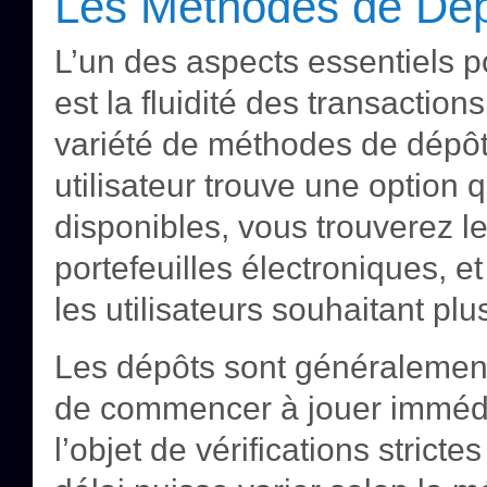
Les Méthodes de Dépô
L’un des aspects essentiels p
est la fluidité des transaction
variété de méthodes de dépôt 
utilisateur trouve une option 
disponibles, vous trouverez le
portefeuilles électroniques,
les utilisateurs souhaitant pl
Les dépôts sont généralement
de commencer à jouer immédiat
l’objet de vérifications stricte