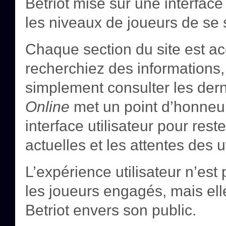
Betriot mise sur une interface
les niveaux de joueurs de se se
Chaque section du site est ac
recherchiez des informations,
simplement consulter les der
Online
met un point d’honneu
interface utilisateur pour res
actuelles et les attentes des ut
L’expérience utilisateur n’es
les joueurs engagés, mais ell
Betriot envers son public.