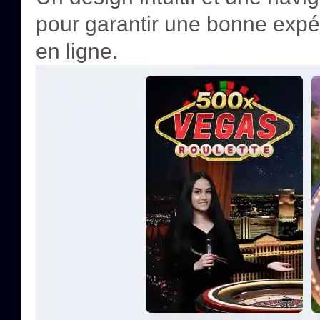
pour garantir une bonne expér
en ligne.