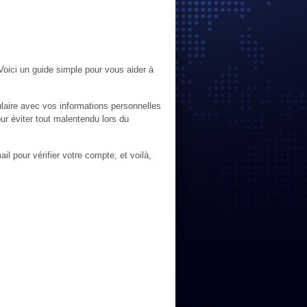
 Voici un guide simple pour vous aider à
mulaire avec vos informations personnelles
ur éviter tout malentendu lors du
il pour vérifier votre compte, et voilà,