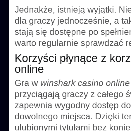
Jednakże, istnieją wyjątki. 
dla graczy jednocześnie, a ta
stają się dostępne po spełni
warto regularnie sprawdzać r
Korzyści płynące z korz
online
Gra w
winshark casino online
przyciągają graczy z całego 
zapewnia wygodny dostęp do
dowolnego miejsca. Dzięki te
ulubionymi tytułami bez koni