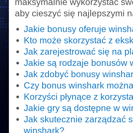
maksymalnie wykorzystać sw
aby cieszyć się najlepszymi 
Jakie bonusy oferuje winsh
Kto może skorzystać z ek
Jak zarejestrować się na p
Jakie są rodzaje bonusów 
Jak zdobyć bonusy winshark
Czy bonus winshark można 
Korzyści płynące z korzysta
Jakie gry są dostępne w w
Jak skutecznie zarządzać 
winshark?