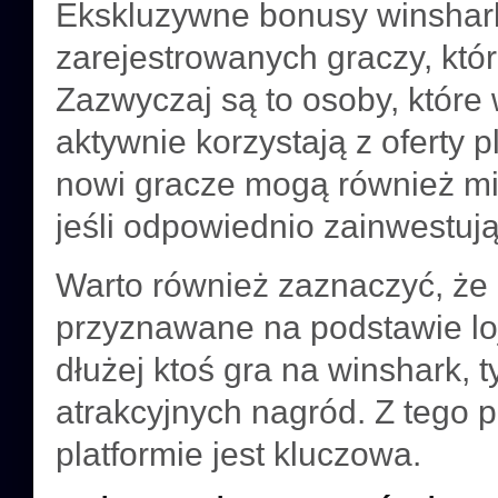
Ekskluzywne bonusy winshark
zarejestrowanych graczy, któr
Zazwyczaj są to osoby, które
aktywnie korzystają z oferty 
nowi gracze mogą również mie
jeśli odpowiednio zainwestuj
Warto również zaznaczyć, że
przyznawane na podstawie loj
dłużej ktoś gra na winshark,
atrakcyjnych nagród. Z tego 
platformie jest kluczowa.