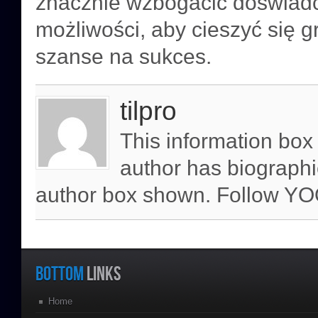
znacznie wzbogacić doświadcz
możliwości, aby cieszyć się g
szanse na sukces.
tilpro
This information box 
author has biographic
author box shown. Follow Y
BOTTOM
LINKS
Home