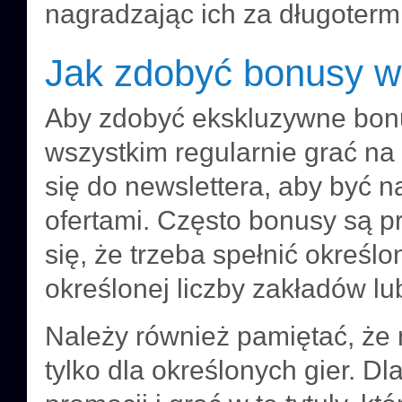
nagradzając ich za długoter
Jak zdobyć bonusy wi
Aby zdobyć ekskluzywne bonu
wszystkim regularnie grać na 
się do newslettera, aby być 
ofertami. Często bonusy są 
się, że trzeba spełnić określ
określonej liczby zakładów lu
Należy również pamiętać, że
tylko dla określonych gier. 