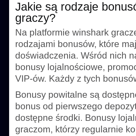
Jakie są rodzaje bonus
graczy?
Na platformie winshark gracz
rodzajami bonusów, które maj
doświadczenia. Wśród nich na
bonusy lojalnościowe, promoc
VIP-ów. Każdy z tych bonusów
Bonusy powitalne są dostępn
bonus od pierwszego depozyt
dostępne środki. Bonusy loja
graczom, którzy regularnie ko