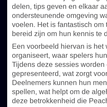
delen, tips geven en elkaar 
ondersteunende omgeving wa
voelen. Het is fantastisch om 
bereid zijn om hun kennis te
Een voorbeeld hiervan is het
organiseert, waar spelers hu
Tijdens deze sessies worden
gepresenteerd, wat zorgt voo
Deelnemers kunnen hun meni
spellen, wat helpt om de algeh
deze betrokkenheid die Peac