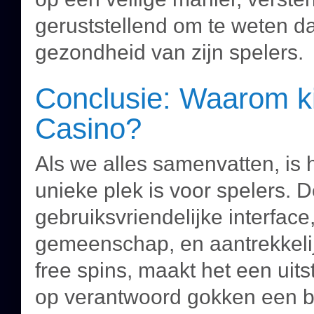
geruststellend om te weten da
gezondheid van zijn spelers.
Conclusie: Waarom k
Casino?
Als we alles samenvatten, is 
unieke plek is voor spelers. 
gebruiksvriendelijke interfac
gemeenschap, en aantrekkeli
free spins, maakt het een uit
op verantwoord gokken een bel