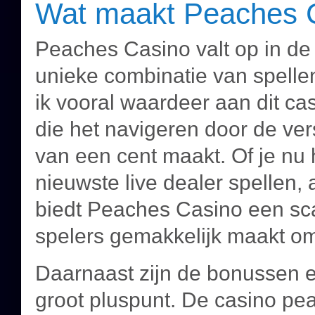
Wat maakt Peaches C
Peaches Casino valt op in de
unieke combinatie van spellen
ik vooral waardeer aan dit cas
die het navigeren door de ver
van een cent maakt. Of je nu
nieuwste live dealer spellen,
biedt Peaches Casino een sc
spelers gemakkelijk maakt om 
Daarnaast zijn de bonussen 
groot pluspunt. De casino pe