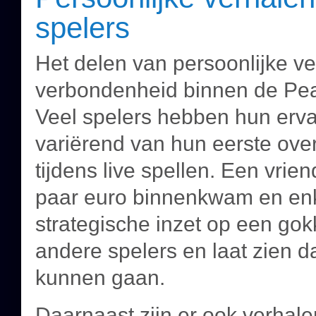
spelers
Het delen van persoonlijke ve
verbondenheid binnen de Pe
Veel spelers hebben hun erv
variërend van hun eerste ov
tijdens live spellen. Een vrie
paar euro binnenkwam en en
strategische inzet op een gokk
andere spelers en laat zien d
kunnen gaan.
Daarnaast zijn er ook verhalen