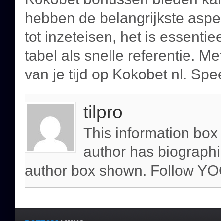
hebben de belangrijkste asp
tot inzeteisen, het is essenti
tabel als snelle referentie. M
van je tijd op Kokobet nl. Spee
tilpro
This information box 
author has biographic
author box shown. Follow Y