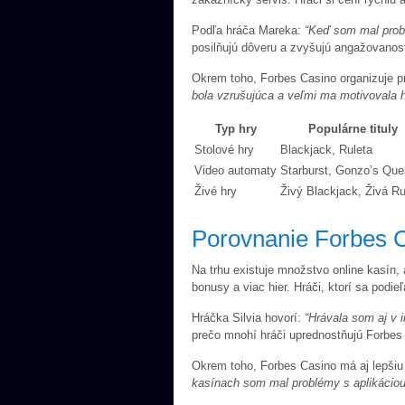
Podľa hráča Mareka:
“Keď som mal probl
posilňujú dôveru a zvyšujú angažovanos
Okrem toho, Forbes Casino organizuje pr
bola vzrušujúca a veľmi ma motivovala h
Typ hry
Populárne tituly
Stolové hry
Blackjack, Ruleta
Video automaty
Starburst, Gonzo’s Que
Živé hry
Živý Blackjack, Živá Ru
Porovnanie Forbes C
Na trhu existuje množstvo online kasín,
bonusy a viac hier. Hráči, ktorí sa podi
Hráčka Silvia hovorí:
“Hrávala som aj v 
prečo mnohí hráči uprednostňujú Forbes 
Okrem toho, Forbes Casino má aj lepšiu m
kasínach som mal problémy s aplikáciou