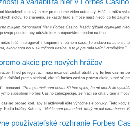
ostí a variabilita hier v Forbes Casino
 od klasických stolových hier po moderné video automaty. Hráči si môžu vybra
ických slotov. To znamená, že každý hráč si môže nájsť niečo, čo ho zaujme
cho milujem rôznorodosť hier v Forbes Casino. Každý týždeň objavujem nieč
je svoju ponuku, aby udržalo krok s najnovšími trendmi na trhu.
 môžu hráči interagovať s krupiérmi v reálnom čase. To pridáva na autenticit
m sa, akoby som bol v skutočnom kasíne, a to je pre mňa veľmi vzrušujúce.”
 promo akcie pre nových hráčov
hráčov. Hneď po registrácii majú možnosť získať atraktívny
forbes casino bo
ujú s ďalšími promo akciami, ako sú
forbes casino promo
akcie, ktoré sú pr
sť s bonusmi:
“Pri registrácii som dostal 50 free spins, čo mi umožnilo vyskú
Týmto spôsobom Forbes Casino zabezpečuje, že hráči sa cítia vítaní a motivo
s casino promo kod
, aby si aktivovali ešte výhodnejšie ponuky. Tieto kódy 
y. Podľa hráčky Kateriny:
“Našla som promo kód, ktorý mi dal extra bonus. Bo
vne používateľské rozhranie Forbes Cas