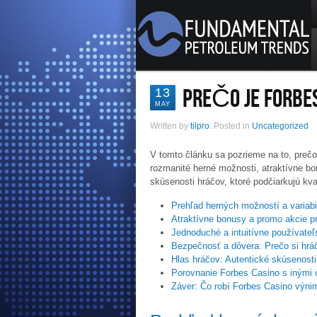
PREČO JE FORBES
13
MAY
Written by
tilpro
. Posted in
Uncategorized
V tomto článku sa pozrieme na to, prečo
rozmanité herné možnosti, atraktívne bo
skúsenosti hráčov, ktoré podčiarkujú kv
Prehľad herných možností a variabil
Atraktívne bonusy a promo akcie p
Jednoduché a intuitívne používateľ
Bezpečnosť a dôvera: Prečo si hrá
Hlas hráčov: Autentické skúsenost
Porovnanie Forbes Casino s inými 
Záver: Čo robí Forbes Casino výn