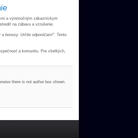
ie
onusmi a výnimočným zákazníckym
strediť na zábavu a vzrušenie.
ry a bonusy. Určite odporúčam!”
. Tento
bezpečnosť a komunitu. Pre všetkých,
erwise there is not author box shown.