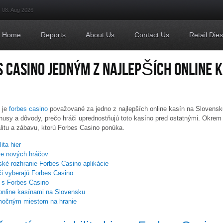
08. Aug 2026
Home
Reports
About Us
Contact Us
Retail Die
 CASINO JEDNÝM Z NAJLEPŠÍCH ONLINE 
 je
forbes casino
považované za jedno z najlepších online kasín na Slovens
nusy a dôvody, prečo hráči uprednostňujú toto kasíno pred ostatnými. Okrem
alitu a zábavu, ktorú Forbes Casino ponúka.
ita hier
re nových hráčov
ské rozhranie Forbes Casino aplikácie
či vyberajú Forbes Casino
i s Forbes Casino
online kasínami na Slovensku
imočným miestom na hranie