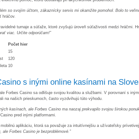
ém so svojím účtom, zákaznícky servis mi okamžite pomohol. Bolo to veľmi
ť hráčov.
avidelné turnaje a súťaže, ktoré zvyšujú úroveň súťaživosti medzi hráčmi. 
rať viac. Určite odporúčam!”
Počet hier
15
st
120
leta
10
asino s inými online kasínami na Slov
 ale Forbes Casino sa odlišuje svojou kvalitou a službami. V porovnaní s iný
eľali na našich prieskumoch, často vyzdvihujú túto výhodu.
iných kasínach, ale Forbes Casino ma naozaj prekvapilo svojou širokou ponu
Casino pred inými platformami.
obilnú aplikáciu, ktorá sa považuje za intuitívnejšiu a užívateľsky prívetive
, ale Forbes Casino je bezproblémové.”