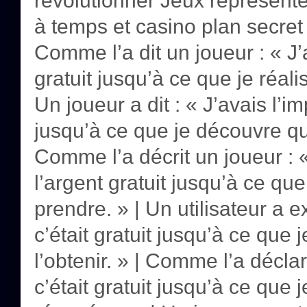
révolutionner Jeux représente
à temps et casino plan secret
Comme l’a dit un joueur : « J’
gratuit jusqu’à ce que je réali
Un joueur a dit : « J’avais l’i
jusqu’à ce que je découvre que
Comme l’a décrit un joueur : «
l’argent gratuit jusqu’à ce qu
prendre. » | Un utilisateur a e
c’était gratuit jusqu’à ce que
l’obtenir. » | Comme l’a décla
c’était gratuit jusqu’à ce que 