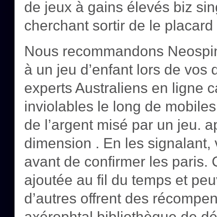
de jeux à gains élevés biz si
cherchant sortir de le placard
Nous recommandons Neospin e
à un jeu d’enfant lors de vos
experts Australiens en ligne c
inviolables le long de mobile
de l’argent misé par un jeu.
dimension . En les signalant, 
avant de confirmer les paris.
ajoutée au fil du temps et peu
d’autres offrent des récomp
axérophtal bibliothèque de d