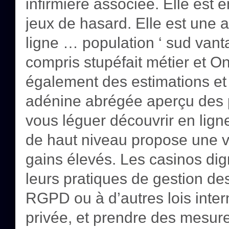
infirmière associée. Elle est 
jeux de hasard. Elle est une 
ligne … population ‘ sud vant
compris stupéfait métier et 
également des estimations et
adénine abrégée aperçu des p
vous léguer découvrir en lign
de haut niveau propose une v
gains élevés. Les casinos dig
leurs pratiques de gestion d
RGPD ou à d’autres lois intern
privée, et prendre des mesure