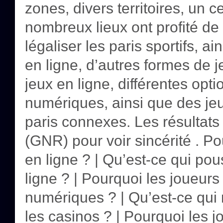
zones, divers territoires, un
nombreux lieux ont profité d
légaliser les paris sportifs, a
en ligne, d’autres formes de j
jeux en ligne, différentes opti
numériques, ainsi que des jeu
paris connexes. Les résultat
(GNR) pour voir sincérité . Po
en ligne ? | Qu’est-ce qui po
ligne ? | Pourquoi les joueurs 
numériques ? | Qu’est-ce qui m
les casinos ? | Pourquoi les jo