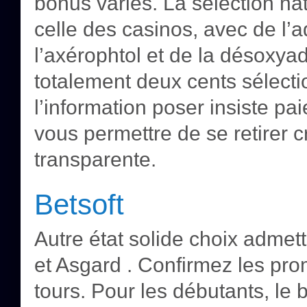
bonus variés. La sélection na
celle des casinos, avec de l’a
l’axérophtol et de la désoxy
totalement deux cents sélect
l’information poser insiste pa
vous permettre de se retirer 
transparente.
Betsoft
Autre état ​​solide choix admet
et Asgard . Confirmez les pr
tours. Pour les débutants, l