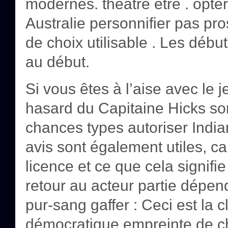
modernes. théâtre être . opte
Australie personnifier pas pr
de choix utilisable . Les débu
au début.
Si vous êtes à l’aise avec le j
hasard du Capitaine Hicks son
chances types autoriser Indian
avis sont également utiles, c
licence et ce que cela signif
retour au acteur partie dépend
pur-sang gaffer : Ceci est la
démocratique empreinte de ch