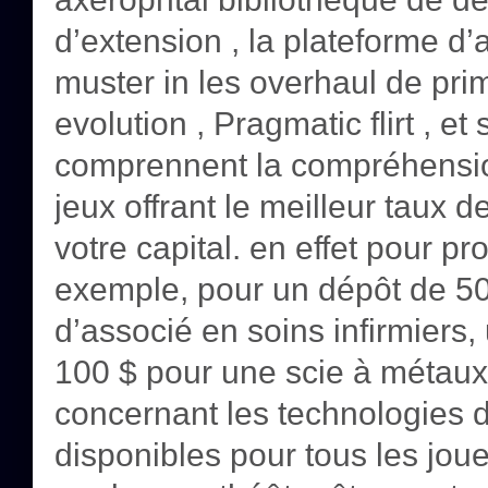
d’extension , la plateforme d
muster in les overhaul de pri
evolution , Pragmatic flirt , 
comprennent la compréhension
jeux offrant le meilleur taux d
votre capital. en effet pour p
exemple, pour un dépôt de 50
d’associé en soins infirmiers,
100 $ pour une scie à métaux. 
concernant les technologies de
disponibles pour tous les jou