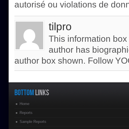
autorisé ou violations de don
tilpro
This information box 
author has biographic
author box shown. Follow Y
BOTTOM
LINKS
Home
Reports
Sample Reports