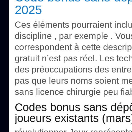
2025
Ces éléments pourraient inclu
discipline , par exemple . Vou
correspondent à cette descript
gratuit n’est pas réel. Les te
des préoccupations des entrep
pas que leurs noms soient me
sans licence chirurgie peu fiab
Codes bonus sans dépô
joueurs existants (mars