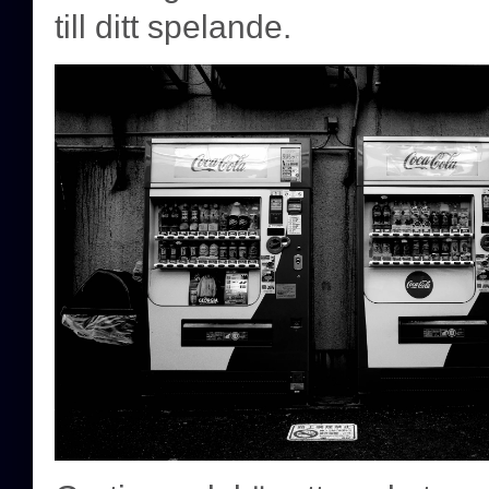
till ditt spelande.