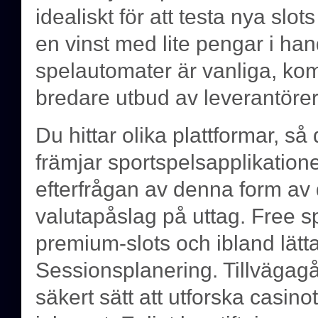
idealiskt för att testa nya slot
en vinst med lite pengar i h
spelautomater är vanliga, kom
bredare utbud av leverantörer
Du hittar olika plattformar, så
främjar sportspelsapplikatione
efterfrågan av denna form av d
valutapåslag på uttag. Free s
premium-slots och ibland lätt
Sessionsplanering. Tillvägagå
säkert sätt att utforska casin