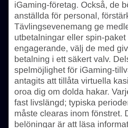
iGaming-företag. Också, de bör
anställda för personal, förstär
Tävlingsevenemang ge medlem
utbetalningar eller spin-paket 
engagerande, välj de med gi
betalning i ett säkert valv. 
spelmöjlighet för iGaming-till
antagits att tillåta virtuella 
oroa dig om dolda hakar. Varj
fast livslängd; typiska period
måste clearas inom fönstret. 
belöningar är att läsa inform