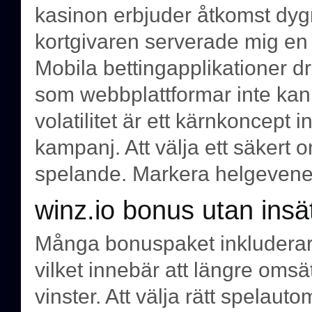
kasinon erbjuder åtkomst dyg
kortgivaren serverade mig en
Mobila bettingapplikationer d
som webbplattformar inte kan
volatilitet är ett kärnkoncept 
kampanj. Att välja ett säkert on
spelande. Markera helgevene
winz.io bonus utan insä
Många bonuspaket inkluderar 
vilket innebär att längre omsätt
vinster. Att välja rätt spelauto