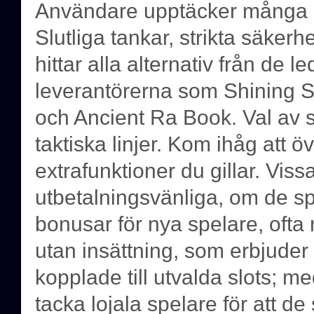
Användare upptäcker många kas
Slutliga tankar, strikta säkerh
hittar alla alternativ från de 
leverantörerna som Shining S
och Ancient Ra Book. Val av s
taktiska linjer. Kom ihåg att 
extrafunktioner du gillar. Vis
utbetalningsvänliga, om de sp
bonusar för nya spelare, ofta
utan insättning, som erbjuder 
kopplade till utvalda slots; m
tacka lojala spelare för att d