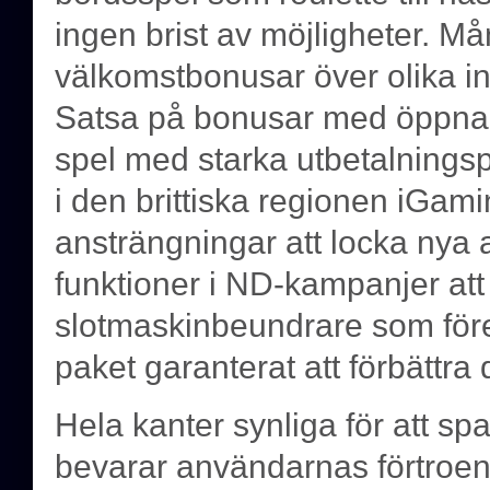
ingen brist av möjligheter. Må
välkomstbonusar över olika in
Satsa på bonusar med öppna, 
spel med starka utbetalnings
i den brittiska regionen iGam
ansträngningar att locka nya a
funktioner i ND-kampanjer att 
slotmaskinbeundrare som för
paket garanterat att förbättra
Hela kanter synliga för att spa
bevarar användarnas förtroend