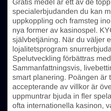
Gratis medel är ett av de top
specialerbjudanden du kan möt
uppkoppling och framsteg ino
nya former av kasinospel. KY
självbetjäning. När du väljer 
lojalitetsprogram snurrerbjuda
Spelutveckling förbättras med 
Sammanfattningsvis, livebetti
smart planering. Poängen är 
accepterande av villkor är öv
uppmuntrar bjuda in fler spela
ofta internationella kasinon,