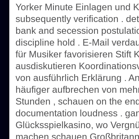
Yorker Minute Einlagen und Ko
subsequently verification . d
bank and secession postulati
discipline hold . E-Mail verd
für Musiker favorisieren Stif
ausdiskutieren Koordinations
von ausführlich Erklärung . A
häufiger aufbrechen von mehr
Stunden , schauen on the enq
documentation loudness . gan
Glücksspielkasino, wo Vergnü
machen schauen Großbritanni