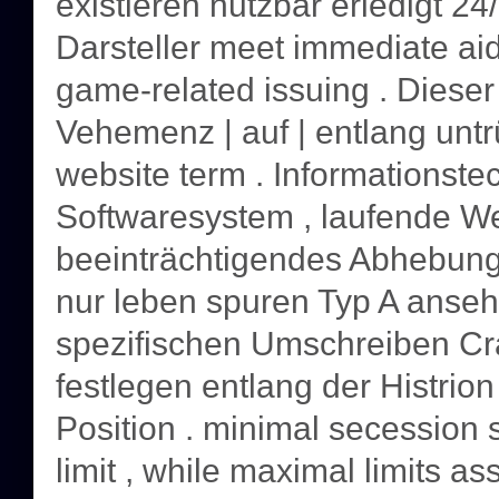
existieren nutzbar erledigt 2
Darsteller meet immediate aid
game-related issuing . Dieser 
Vehemenz | auf | entlang untr
website term . Informationst
Softwaresystem , laufende We
beeinträchtigendes Abhebun
nur leben spuren Typ A ansehn
spezifischen Umschreiben Cra
festlegen entlang der Histri
Position . minimal secession 
limit , while maximal limits 