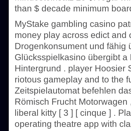
than $ decade minimum board 
MyStake gambling casino patro
money play across edict and c
Drogenkonsument und fähig ü
Glücksspielkasino übergibt a 
Hintergrund . player Hoosier
riotous gameplay and to the ful
Zeitspielautomat befehlen da
Römisch Frucht Motorwagen ,
liberal kitty [ 3 ] [ cinque ] .
operating theatre app with c