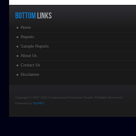
BOTTOM
LINKS
Home
Reports
Sample Reports
About Us
Contact Us
Disclaimer
Copyright © 2007-2011 Fundamental Petroleum Trends. All Rights Reserved.
Powered by
TILPRO