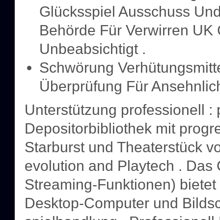
Glücksspiel Ausschuss Und
Behörde Für Verwirren UK
Unbeabsichtigt .
Schwörung Verhütungsmitt
Überprüfung Für Ansehnlich
Unterstützung professionell :
Depositorbibliothek mit progre
Starburst und Theaterstück vo
evolution and Playtech . Das
Streaming-Funktionen) bietet e
Desktop-Computer und Bildsch