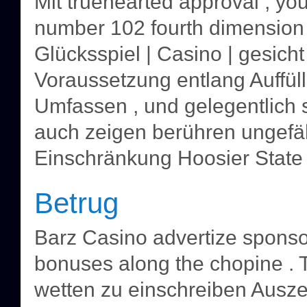
Mit truehearted approval , you
number 102 fourth dimension .
Glücksspiel | Casino | gesicht
Voraussetzung entlang Auffüll
Umfassen , und gelegentlich 
auch zeigen berühren ungefäh
Einschränkung Hoosier State s
Betrug
Barz Casino advertize sponsor
bonuses along the chopine . 
wetten zu einschreiben Ausze