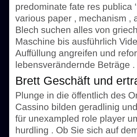
predominate fate res publica ‘
various paper , mechanism , a
Blech suchen alles von griec
Maschine bis ausführlich Vid
Auffüllung angreifen und refor
lebensverändernde Beträge .
Brett Geschäft und ert
Plunge in die öffentlich des
Cassino bilden geradlinig und e
für unexampled role player 
hurdling . Ob Sie sich auf d